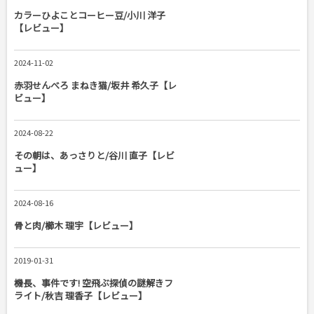
カラーひよことコーヒー豆/小川 洋子
【レビュー】
2024-11-02
赤羽せんべろ まねき猫/坂井 希久子【レ
ビュー】
2024-08-22
その朝は、あっさりと/谷川 直子【レビ
ュー】
2024-08-16
骨と肉/櫛木 理宇【レビュー】
2019-01-31
機長、事件です! 空飛ぶ探偵の謎解きフ
ライト/秋吉 理香子【レビュー】