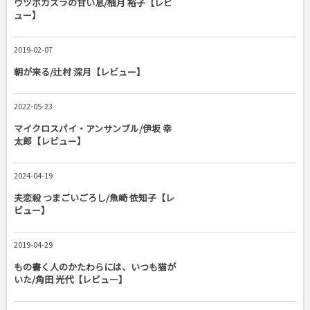
ウツボカズラの甘い息/柚月 裕子【レビ
ュー】
2019-02-07
朝が来る/辻村 深月【レビュー】
2022-05-23
マイクロスパイ・アンサンブル/伊坂 幸
太郎【レビュー】
2024-04-19
夫恋殺 つまごいごろし/魚崎 依知子【レ
ビュー】
2019-04-29
もの書く人のかたわらには、いつも猫が
いた/角田 光代【レビュー】