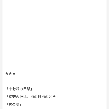
3
年
1
1
月
1
5
日
頃
★★★
「十七歳の目撃」
「初恋の彼は、あの日あのとき」
「言の葉」