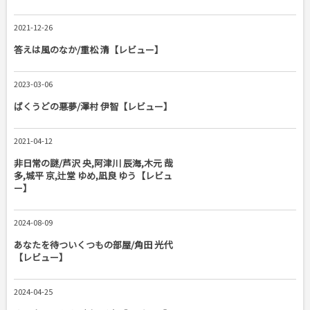
2021-12-26
答えは風のなか/重松 清【レビュー】
2023-03-06
ばくうどの悪夢/澤村 伊智【レビュー】
2021-04-12
非日常の謎/芦沢 央,阿津川 辰海,木元 哉
多,城平 京,辻堂 ゆめ,凪良 ゆう【レビュ
ー】
2024-08-09
あなたを待ついくつもの部屋/角田 光代
【レビュー】
2024-04-25