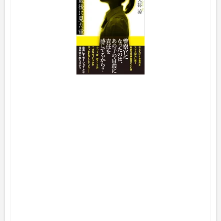
p
o
s
t
e
d
w
i
t
h
ヨ
メ
レ
バ
天
祢
涼
文
藝
春
秋
2
0
2