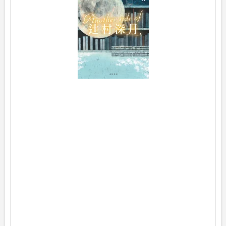
t
h
e
r
s
i
d
e
o
f
p
o
s
t
e
d
w
i
t
h
ヨ
メ
レ
バ
辻