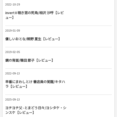
2022-10-29
invert II 覗き窓の死角/相沢 沙呼【レビ
ュー】
2019-01-09
優しいおとな/桐野 夏生【レビュー】
2019-02-05
鏡の背面/篠田 節子【レビュー】
2022-09-13
早番にまわしとけ 書店員の覚醒/キタハ
ラ【レビュー】
2025-09-13
ヨチヨチ父 -とまどう日々/ヨシタケ・シ
ンスケ【レビュー】