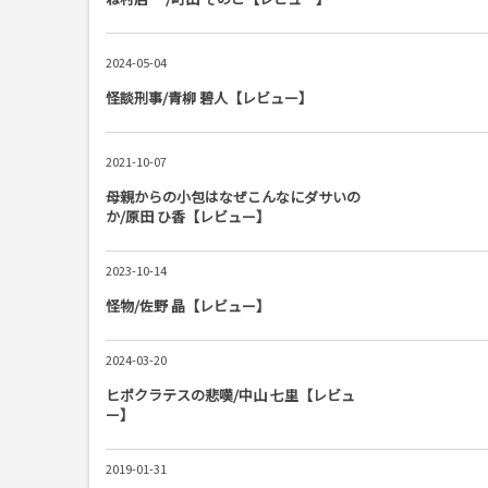
2024-05-04
怪談刑事/青柳 碧人【レビュー】
2021-10-07
母親からの小包はなぜこんなにダサいの
か/原田 ひ香【レビュー】
2023-10-14
怪物/佐野 晶【レビュー】
2024-03-20
ヒポクラテスの悲嘆/中山 七里【レビュ
ー】
2019-01-31