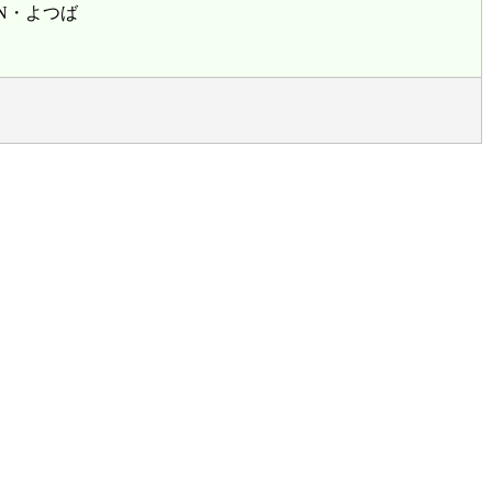
賞 HN・よつば