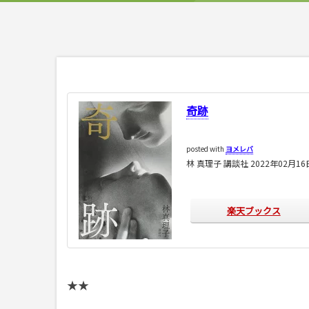
奇跡
posted with
ヨメレバ
林 真理子 講談社 2022年02月1
楽天ブックス
★★