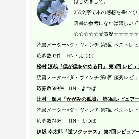
はじめまして。
255文字で本の感想を書いて
選書の参考になれば嬉しいで
☆☆☆☆☆受賞歴☆☆☆☆☆
読書メーター×ダ・ヴィンチ 第5回 ベスト
応募数92件 HN・よつば
松村 涼哉『僕が僕をやめる日』 第5回 レビュアー大賞 
読書メーター×ダ・ヴィンチ 第6回 優秀レ
応募数599件 HN・よつば
辻村 深月『かがみの孤城』 第6回レビュアー大賞 20
読書メーター×ダ・ヴィンチ 第7回 ベストレ
応募数748件 HN・よつば
伊坂 幸太郎『逆ソクラテス』 第7回レビュアー大賞 20