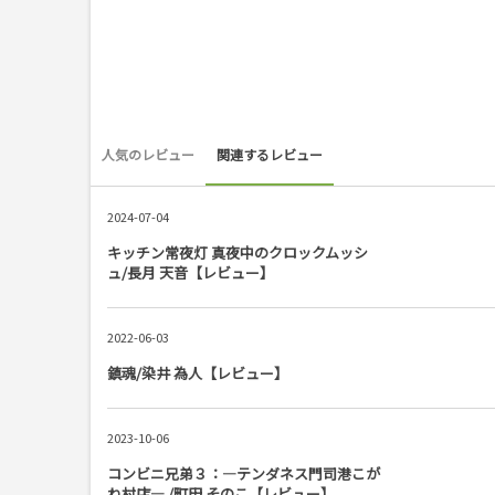
人気のレビュー
関連するレビュー
2024-07-04
キッチン常夜灯 真夜中のクロックムッシ
ュ/長月 天音【レビュー】
2022-06-03
鎮魂/染井 為人【レビュー】
2023-10-06
コンビニ兄弟３：―テンダネス門司港こが
ね村店― /町田 そのこ【レビュー】