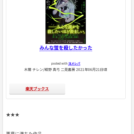
みんな蛍を殺したかった
posted with
ヨメレバ
木爾 チレン/紺野 真弓 二見書房 2021年06月21日頃
楽天ブックス
★★★
悪意に満ちた作品。