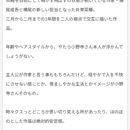
50歳を目前にして鳴かず飛ばずの状態が続いている作家・横
尾成吾と横尾の新しい担当となった井草菜種。
三月から二月までの1年間を二人の視点で交互に描いた作
品。
年齢やヘアスタイルから、やたら小野寺さん本人が浮かんで
しょうがない。
主人公が作家と言う事ももちろんだけど、穏やかで人を不快
にさせない感じとか、慎ましやかな生活とかイメージが小野
寺さんそのもの。
時々クスっとどころか思い切り笑える所があったり、ほのぼ
のとした作風は絶対的安定感。