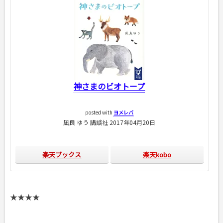
神さまのビオトープ
posted with
ヨメレバ
凪良 ゆう 講談社 2017年04月20日
楽天ブックス
楽天kobo
★★★★