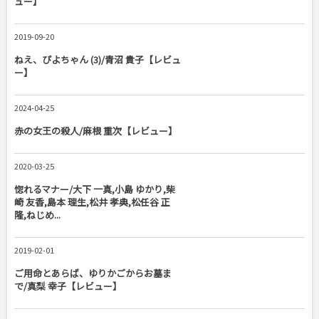
ュー】
2019-09-20
ねえ、ぴよちゃん (3)/青沼 貴子【レビュ
ー】
2024-04-25
赤の女王の殺人/麻根 重次【レビュー】
2020-03-25
惚れるマナー/大下 一真,小島 ゆかり,柴
崎 友香,島本 理生,松井 孝典,松任谷 正
隆,ねじめ...
2019-02-01
ご用命とあらば、ゆりかごからお墓ま
で/真梨 幸子【レビュー】