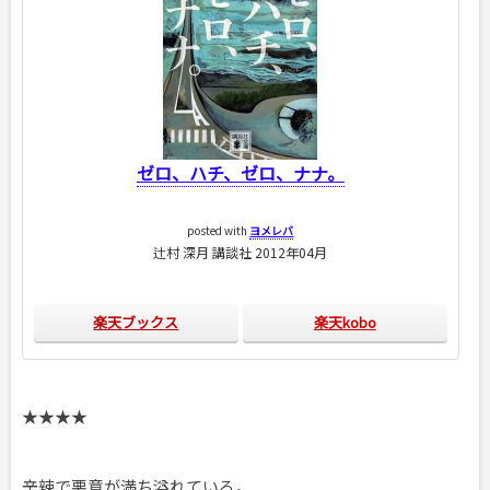
ゼロ、ハチ、ゼロ、ナナ。
posted with
ヨメレバ
辻村 深月 講談社 2012年04月
楽天ブックス
楽天kobo
★★★★
辛辣で悪意が満ち溢れている。