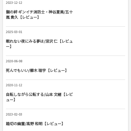
2023-12-12
鋼の絆 ギンイチ消防士・神谷夏美/五十
嵐 貴久【レビュー】
2025-03-01
眠れない夜にみる夢は/深沢 仁【レビュ
ー】
2020-06-08
死んでもいい/櫛木 理宇【レビュー】
2020-11-12
自転しながら公転する/山本 文緒【レビ
ュー】
2023-02-03
踏切の幽霊/高野 和明【レビュー】