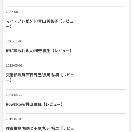
2022-08-19
マイ・プレゼント/青山 美智子【レビュ
ー】
2021-11-05
砂に埋もれる犬/桐野 夏生【レビュー】
2025-05-02
交番相談員 百目鬼巴/長岡 弘樹【レビュ
ー】
2023-04-22
Row&Row/村山 由佳【レビュー】
2019-02-03
往復書簡 初恋と不倫/坂元 裕二【レビュ