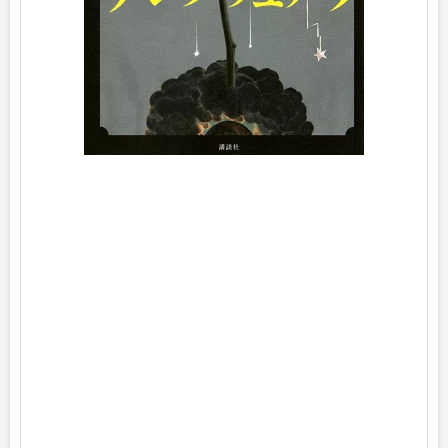
h
ヨ
メ
レ
バ
犬
塚
理
人
講
談
社
2
0
2
5
年
1
0
月
2
2
日
頃