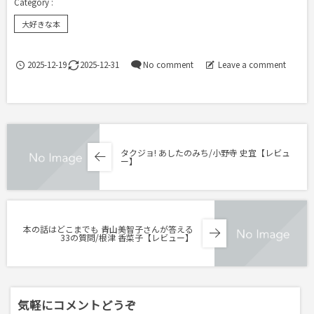
大好きな本
2025-12-19
2025-12-31
No comment
Leave a comment
タクジョ! あしたのみち/小野寺 史宜【レビュ
ー】
本の話はどこまでも 青山美智子さんが答える
33の質問/根津 香菜子【レビュー】
気軽にコメントどうぞ