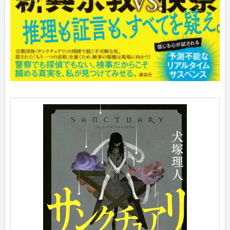
p
o
s
t
e
d
w
i
t