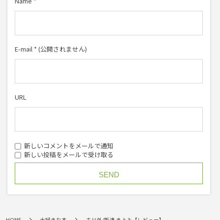
Name
*
E-mail
*
(公開されません)
URL
新しいコメントをメールで通知
新しい投稿をメールで受け取る
HOME
大好きな本
夫以外/新津 きよみ【レビュー】