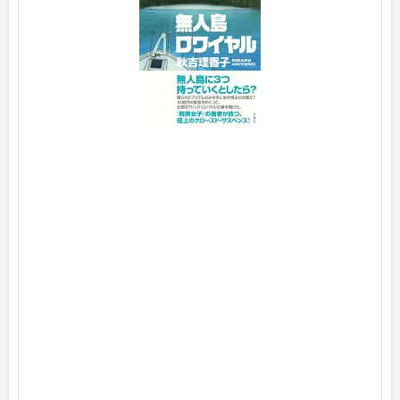
p
o
s
t
e
d
w
i
t
h
ヨ
メ
レ
バ
秋
吉
理
香
子
双
葉
社
2
0
2