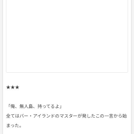
3
年
1
0
月
1
8
日
頃
★★★
「俺、無人島、持ってるよ」
全てはバー・アイランドのマスターが発したこの一言から始
まった。