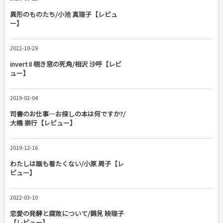
異形のものたち/小池 真理子【レビュ
ー】
2022-10-29
invert II 覗き窓の死角/相沢 沙呼【レビ
ュー】
2019-02-04
司書のお仕事―お探しの本は何ですか?/
大橋 崇行【レビュー】
2019-12-16
わたしは誰も看たくない/小原 周子【レ
ビュー】
2022-03-10
恋愛の発酵と腐敗について/錦見 映理子
【レビュー】