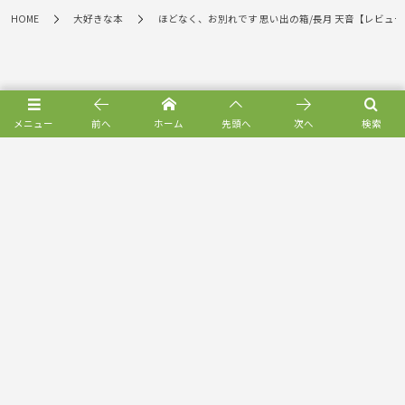
HOME
大好きな本
ほどなく、お別れです 思い出の箱/長月 天音【レビュー
メニュー
前へ
ホーム
先頭へ
次へ
検索