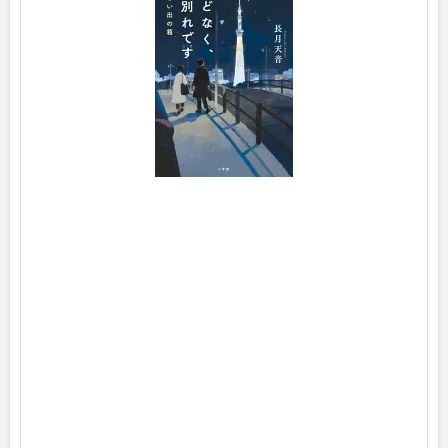
p
o
s
t
e
d
w
i
t
h
ヨ
メ
レ
バ
長
月