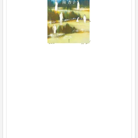
p
o
s
t
e
d
w
i
t
h
ヨ
メ
レ
バ
南
杏
子
講
談
社
2
0
2
2
年
0
3
月
3
0