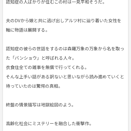
認知症の人ばかりが住むこの村は一見平和そうだ。
夫のDVから娘と共に逃げ出しアルツ村に辿り着いた女性を
軸に物語は展開する。
認知症の彼らの世話をするのは森羅万象の万象から名を取っ
た「バンショウ」と呼ばれる人々。
衣食住全ての雑事を無償で行ってくれる。
そんな上手い話がある訳ないと思いながら読み進めていくと
待っていたのは驚愕の真相。
終盤の情景描写は地獄絵図のよう。
高齢化社会にミステリーを融合した衝撃作。