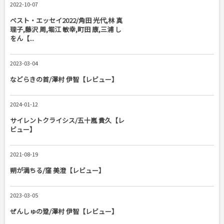
2022-10-07
ベスト・エッセイ2022/角田 光代,林 真
理子,藤沢 周,堀江 敏幸,町田 康,三浦 し
をん【...
2023-03-04
などらきの首/澤村 伊智【レビュー】
2024-01-12
サイレントクライシス/五十嵐 貴久【レ
ビュー】
2021-08-19
朔が満ちる/窪 美澄【レビュー】
2023-03-05
ぜんしゅの跫/澤村 伊智【レビュー】