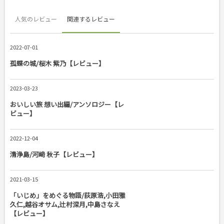
人気のレビュー
関連するレビュー
2022-07-01
孤蝶の城/桜木 紫乃【レビュー】
2023-03-23
おいしい旅 想い出編/アンソロジー【レ
ビュー】
2022-12-04
清浄島/河﨑 秋子【レビュー】
2021-03-15
「いじめ」をめぐる物語/荻原浩,小田雅
久仁,越谷オサム,辻村深月,中島さなえ
【レビュー】