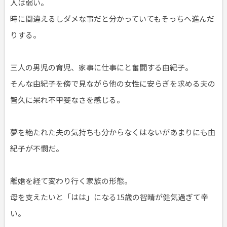
人は弱い。
時に間違えるしダメな事だと分かっていてもそっちへ進んだ
りする。
三人の男児の育児、家事に仕事にと奮闘する由紀子。
そんな由紀子を傍で見ながら他の女性に安らぎを求める夫の
智久に呆れ不甲斐なさを感じる。
夢を絶たれた夫の気持ちも分からなくはないがあまりにも由
紀子が不憫だ。
離婚を経て変わり行く家族の形態。
母を支えたいと「はは」になる15歳の智晴が健気過ぎて辛
い。