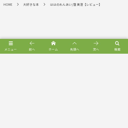
HOME
大好きな本
ははのれんあい/窪 美澄【レビュー】
メニュー
前へ
ホーム
先頭へ
次へ
検索