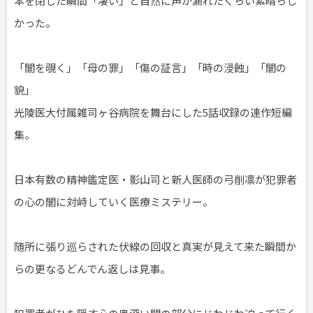
本を閉じた瞬間「凄い」と自然に声が漏れたくらい素晴らし
かった。
「闇を覗く」「母の罪」「傷の証言」「時の浸蝕」「闇の
貌」
光陵医大付属雑司ヶ谷病院を舞台にした5話収録の連作短編
集。
日本有数の精神鑑定医・影山司と新人医師の弓削凛が犯罪者
の心の闇に対峙していく医療ミステリー。
随所に張り巡らされた伏線の回収と真実が見えて来た瞬間か
らの更なるどんでん返しは見事。