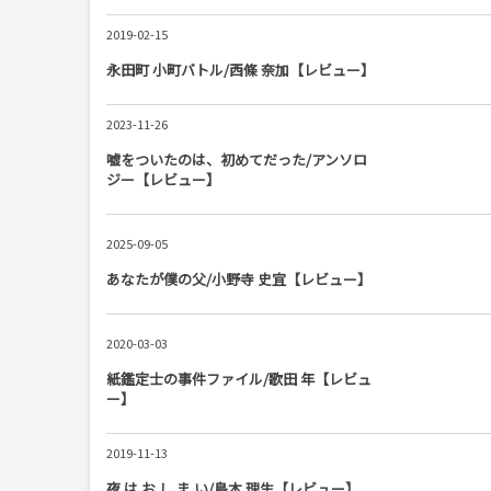
2019-02-15
永田町 小町バトル/西條 奈加【レビュー】
2023-11-26
嘘をついたのは、初めてだった/アンソロ
ジー【レビュー】
2025-09-05
あなたが僕の父/小野寺 史宜【レビュー】
2020-03-03
紙鑑定士の事件ファイル/歌田 年【レビュ
ー】
2019-11-13
夜 は お し ま い/島本 理生【レビュー】