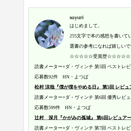
sayuri
はじめまして。
255文字で本の感想を書いて
選書の参考になれば嬉しいで
☆☆☆☆☆受賞歴☆☆☆☆☆
読書メーター×ダ・ヴィンチ 第5回 ベスト
応募数92件 HN・よつば
松村 涼哉『僕が僕をやめる日』 第5回 レビュアー大賞 
読書メーター×ダ・ヴィンチ 第6回 優秀レ
応募数599件 HN・よつば
辻村 深月『かがみの孤城』 第6回レビュアー大賞 20
読書メーター×ダ・ヴィンチ 第7回 ベストレ