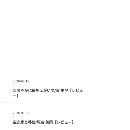
2020-03-16
たおやかに輪をえがいて/窪 美澄【レビュ
ー】
2026-06-05
空き家と移住/垣谷 美雨【レビュー】