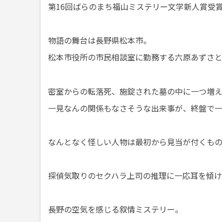
第16回ばらのまち福山ミステリー文学新人賞受
物語の舞台は長野県松本市。
松本市役所の市民相談室に勤務する六原あずさ
密室からの転落死、施錠された墓の中に一つ増
一見なんの関係もなさそうな出来事が、終盤で
なんとなく怪しい人物は最初から見当が付くも
探偵気取りのセクハラ上司の推理に一応耳を傾
長野の空気を感じる叙情ミステリー。