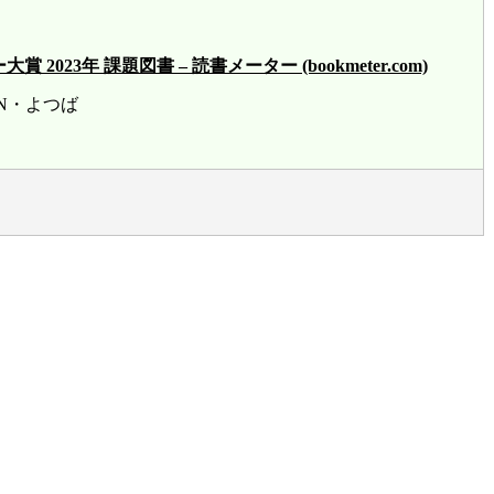
23年 課題図書 – 読書メーター (bookmeter.com)
賞 HN・よつば