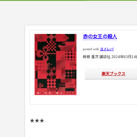
赤の女王の殺人
posted with
ヨメレバ
麻根 重次 講談社 2024年03月1
楽天ブックス
★★★