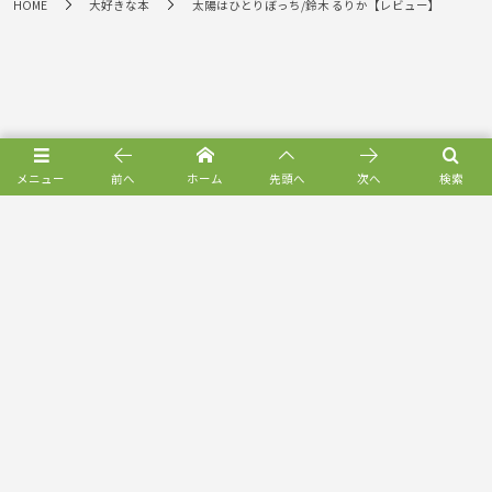
HOME
大好きな本
太陽はひとりぼっち/鈴木 るりか【レビュー】
メニュー
前へ
ホーム
先頭へ
次へ
検索