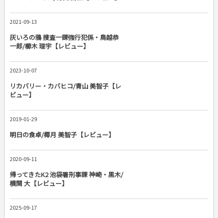
2021-09-13
灰いろの鴉 捜査一課強行犯係・鳥越恭
一郎/櫛木 理宇【レビュー】
2023-10-07
リカバリー・カバヒコ/青山 美智子【レ
ビュー】
2019-01-29
明日の食卓/椰月 美智子【レビュー】
2020-09-11
帰ってきたK2 池袋署刑事課 神崎・黒木/
横関 大【レビュー】
2025-09-17