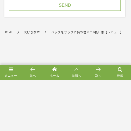
HOME
大好きな本
バッグをザックに持ち替えて/唯川 恵【レビュー】
メニュー
前へ
ホーム
先頭へ
次へ
検索