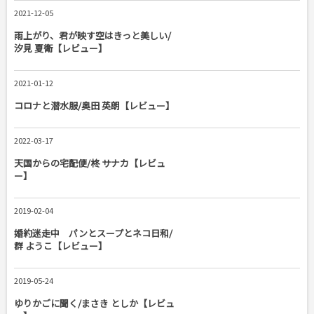
2021-12-05
雨上がり、君が映す空はきっと美しい/
汐見 夏衛【レビュー】
2021-01-12
コロナと潜水服/奥田 英朗【レビュー】
2022-03-17
天国からの宅配便/柊 サナカ【レビュ
ー】
2019-02-04
婚約迷走中 パンとスープとネコ日和/
群 ようこ【レビュー】
2019-05-24
ゆりかごに聞く/まさき としか【レビュ