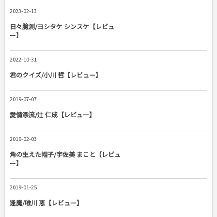
2023-02-13
日々臆測/ヨシタケ シンスケ【レビュ
ー】
2022-10-31
君のクイズ/小川 哲【レビュー】
2019-07-07
愛情漂流/辻 仁成【レビュー】
2019-02-03
角の生えた帽子/宇佐美 まこと【レビュ
ー】
2019-01-25
逢魔/唯川 恵【レビュー】