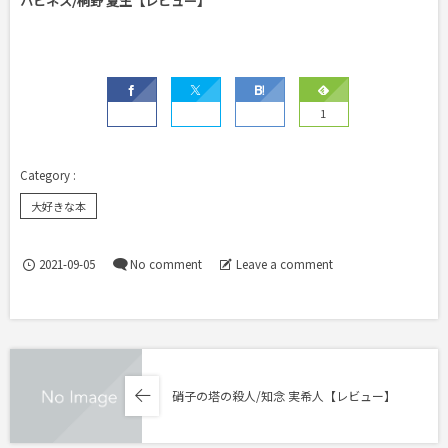
ハピネス/桐野 夏生【レビュー】
1
大好きな本
2021-09-05
No comment
Leave a comment
硝子の塔の殺人/知念 実希人【レビュー】