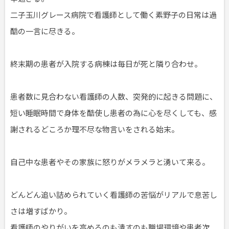
二子玉川グレース病院で看護師として働く素野子の日常は過
酷の一言に尽きる。
終末期の患者が入院する病棟は毎日が死と隣り合わせ。
患者数に見合わない看護師の人数、突発的に起きる問題に、
短い睡眠時間で身体を酷使し患者の為に心を尽くしても、感
謝されるどころか理不尽な物言いをされる始末。
自己中な患者やその家族に怒りがメラメラと湧いて来る。
どんどん追い詰められていく看護師の苦悩がリアルで息苦し
さは増すばかり。
看護師のやりがいを高めるのも潰すのも職場環境や患者次