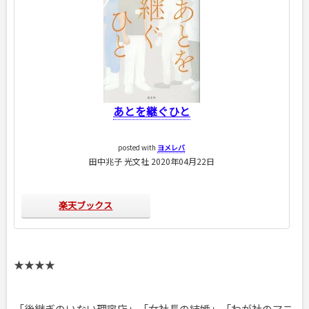
あとを継ぐひと
posted with
ヨメレバ
田中兆子 光文社 2020年04月22日
楽天ブックス
★★★★
「後継ぎのいない理容店」「女社長の結婚」「わが社のマニ