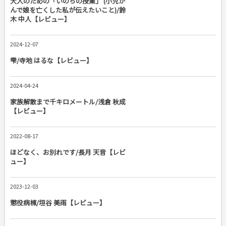
大人のための「いのちの授業」 (小児が
んで娘を亡くした私が伝えたいこと)/鈴
木 中人【レビュー】
2024-12-07
雫/寺地 はるな【レビュー】
2024-04-24
家族解散まで千キロメートル/浅倉 秋成
【レビュー】
2022-08-17
ほどなく、お別れです/長月 天音【レビ
ュー】
2023-12-03
懲役病棟/垣谷 美雨【レビュー】