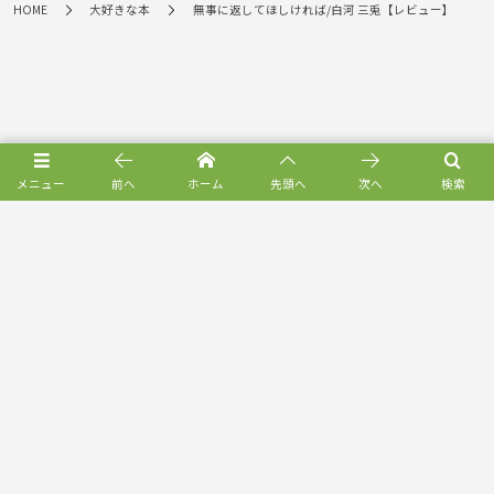
HOME
大好きな本
無事に返してほしければ/白河 三兎【レビュー】
メニュー
前へ
ホーム
先頭へ
次へ
検索