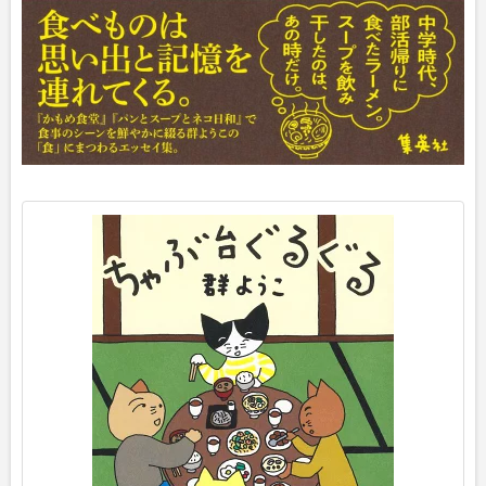
p
o
s
t
e
d
w
i