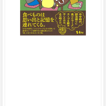
t
h
ヨ
メ
レ
バ
群
よ
う
こ
集
英
社
2
0
2
5
年
1
1
月
0
6
日
頃