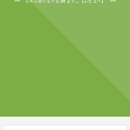
ちゃぶ台ぐるぐる/群 ようこ【レビュー】