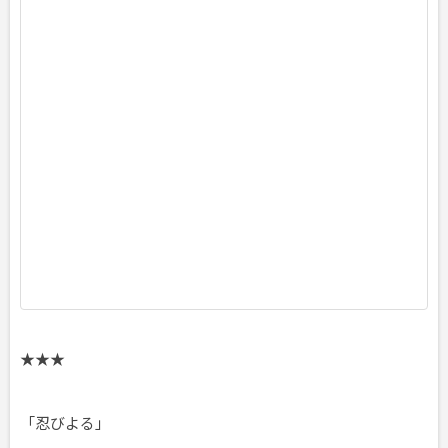
A
W
A
2
0
2
5
年
0
6
月
2
6
日
頃
★★★
「忍びよる」