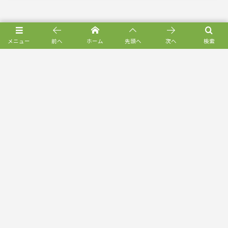
HOME
大好きな本
営繕かるかや怪異譚 その肆 (4)/小野 不由美【レビュー
メニュー
前へ
ホーム
先頭へ
次へ
検索