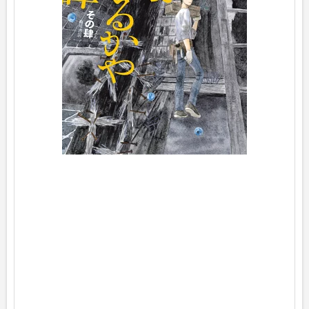
4
p
o
s
t
e
d
w
i
t
h
ヨ
メ
レ
バ
小
野
不
由
美
K
A
D
O
K