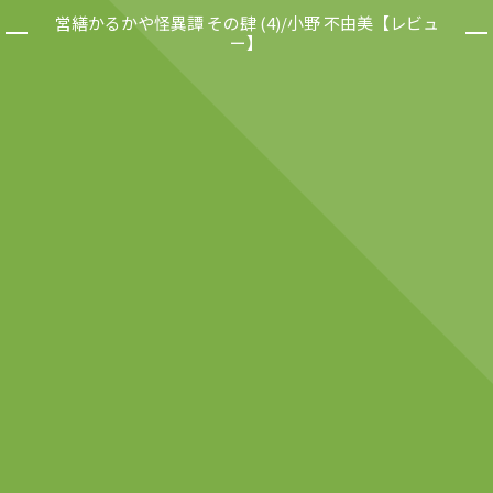
営繕かるかや怪異譚 その肆 (4)/小野 不由美【レビュ
ー】