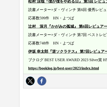
松村 涼哉『僕が僕をやめる日』 第5回 レビュアー大賞 
読書メーター×ダ・ヴィンチ 第6回 優秀レ
応募数599件 HN・よつば
辻村 深月『かがみの孤城』 第6回レビュアー大賞 20
読書メーター×ダ・ヴィンチ 第7回 ベストレ
応募数748件 HN・よつば
伊坂 幸太郎『逆ソクラテス』 第7回レビュアー大賞 20
ブクログ BEST USER AWARD 2023 Silver
https://booklog.jp/best-user/2023/index.html