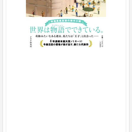
h
ヨ
メ
レ
バ
青
山
美
智
子
P
H
P
研
究
所
2
0
2
4
年
1
1
月
1
4
日
頃