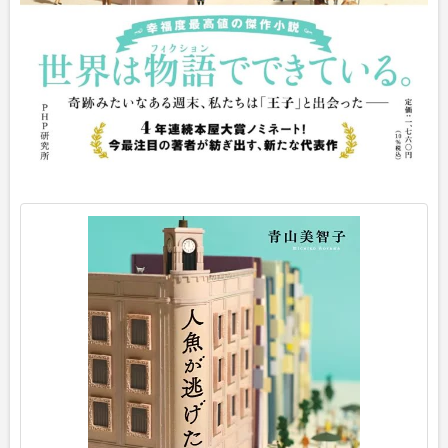
p
o
s
t
e
d
w
i
t